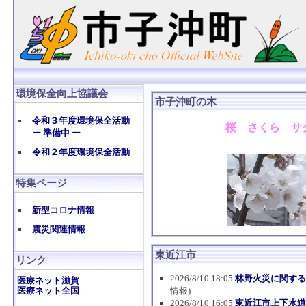
環境保全向上協議会
市子沖町の木
令和３年度環境保全活動
桜 さくら サ
ー 準備中 ー
令和２年度環境保全活動
特集ページ
新型コロナ情報
震災関連情報
東近江市
リンク
2026/8/10 18:05
林野火災に関する
医療ネット滋賀
医療ネット全国
情報)
2026/8/10 16:05
東近江市上下水道