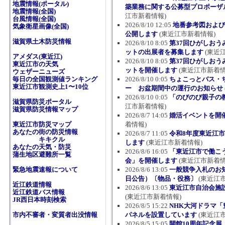
地震情報(ポータル)
築業務に関する公募型プロポーザ
地震情報(全国)
江市新着情報)
台風情報(全国)
2026/8/10 12:05
地番参考図および
気象衛星画像(全国)
公開します
(東近江市新着情報)
滋賀県土木防災情報
2026/8/10 8:05
第37回ひがしおう
ットの出展者を募集します
(東近
アメダス(東近江)
2026/8/10 8:05
第37回ひがしおう
東近江市の天気
ットを開催します
(東近江市新着情
ウェザーニューズ
毎日の全国観測値ランキング
2026/8/10 0:05
ちょこっとバス・
東近江市観測史上1〜10位
ー お盆期間中の運行のお知らせ
2026/8/10 0:05
「のびのび親子の
滋賀県防災ポータル
江市新着情報)
滋賀県防災情報マップ
2026/8/7 14:05
婚活イベントを開
東近江市防災マップ
着情報)
あなたの街の防災情報
2026/8/7 11:05
令和8年度東近江
キキクル
します
(東近江市新着情報)
あなたの天気・防災
2026/8/6 16:05
「東近江市で働こ
蒲生地区避難所一覧
会」を開催します
(東近江市新着情
緊急地震速報について
2026/8/6 13:05
一般競争入札のお知
日公告）〔物品・役務〕
(東近江
近江鉄道情報
2026/8/6 13:05
東近江市自治会施設
近江鉄道バス情報
(東近江市新着情報)
JR西日本時刻検索
2026/8/5 15:22
NHK大河ドラマ
市内不審者・変質者出没情報
パネルを設置しています
(東近江
2026/8/5 15:05
開館10周年記念展