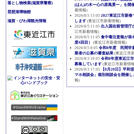
落とし物検索(滋賀県警察)
(はん)の木ー心の原風景ー」を開
着情報)
琵琶湖博物館
2026/8/5 15:05
2027東近江市新
滋賀・びわ湖観光情報
します
(東近江市新着情報)
2026/8/5 11:05
出入国在留管理庁
江市新着情報)
2026/8/5 11:05
食中毒注意報が発
度4回目）
(東近江市新着情報)
2026/8/5 8:05
令和8年度 民間学
業者の公募の審査結果
(東近江市新
2026/8/3 19:05
令和8年度東近江
募集しています
(東近江市新着情報
2026/8/3 17:05
【8月20日】平和
マホ相談会」個別相談会を開催し
報)