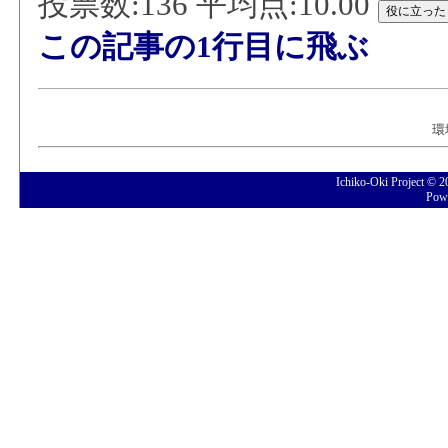
投票数:136 平均点:10.00
この記事の1行目に飛ぶ
環
Ichiko-Oki Project © 
Pow